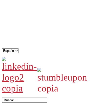
.
.
.