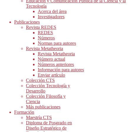
Educación y Comunicación Pública de la Ciencia y la
Tecnología
Acerca del área
Investigadores
Publicaciones
Revista REDES
REDES
Números
Normas para autores
Revista Metatheoria
Revista Metatheoria
Número actual
Números anteriores
Información para autores
Enviar artículo
Colección CTS
Colección Tecnología y
Desarrollo
Colección Filosofía y
Ciencia
Más publicaciones
Formación
Maestría CTS
Diploma de Posgrado en
Diseño Estratégico de