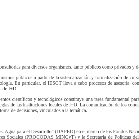
nsultorías para diversos organismos, tanto públicos como privados y del 
nismos públicos a partir de la sistematización y formalización de cur
nología. En particular, el IESCT lleva a cabo procesos de asesoría, co
as de I+D.
entos científicos y tecnológicos constituye una tarea fundamental para
tegias de las instituciones locales de I+D. La comunicación de los cono
toma de decisiones, vinculados a la temática.
s: Agua para el Desarrollo” (DAPED) en el marco de los Fondos Nacion
es Sociales (PROCODAS MINCyT) y la Secretaría de Políticas del M