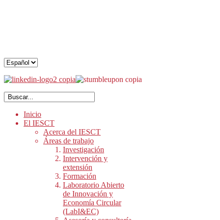
.
.
.
Inicio
El IESCT
Acerca del IESCT
Áreas de trabajo
Investigación
Intervención y
extensión
Formación
Laboratorio Abierto
de Innovación y
Economía Circular
(LabI&EC)