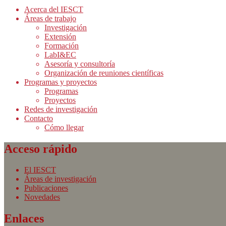
Acerca del IESCT
Áreas de trabajo
Investigación
Extensión
Formación
LabI&EC
Asesoría y consultoría
Organización de reuniones científicas
Programas y proyectos
Programas
Proyectos
Redes de investigación
Contacto
Cómo llegar
Acceso rápido
El IESCT
Áreas de investigación
Publicaciones
Novedades
Enlaces