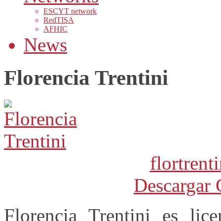
ESCYT network
RedTISA
AFHIC
News
Florencia Trentini
flortren
Descargar 
Florencia Trentini es lic