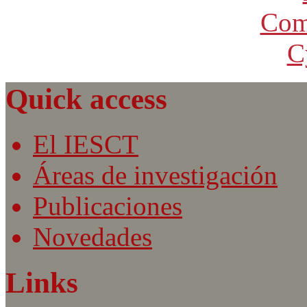
Quick access
El IESCT
Áreas de investigación
Publicaciones
Novedades
Links