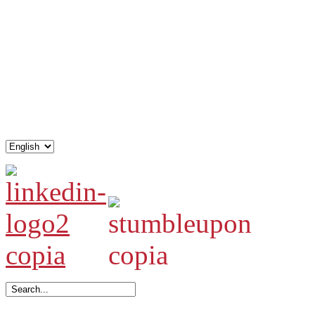
.
.
.