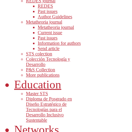
REDES journal
REDES
Past issues
Author Guidelines
Metatheoria journal
Metatheoria journal
Current issue
Past issues
Information for authors
Send article
STS colection
Colección Tecnología y
Desarrollo
P&S Collection
More publications
Education
Master STS
Diploma de Posgrado en
Diseño Estratégico de
Tecnologías para el
Desarrollo Inclusivo
Sustentable
Networks