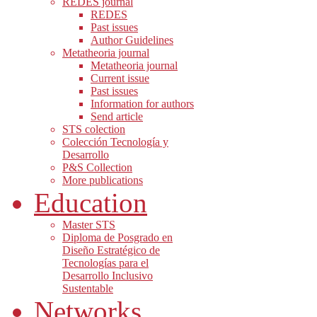
REDES journal
REDES
Past issues
Author Guidelines
Metatheoria journal
Metatheoria journal
Current issue
Past issues
Information for authors
Send article
STS colection
Colección Tecnología y
Desarrollo
P&S Collection
More publications
Education
Master STS
Diploma de Posgrado en
Diseño Estratégico de
Tecnologías para el
Desarrollo Inclusivo
Sustentable
Networks