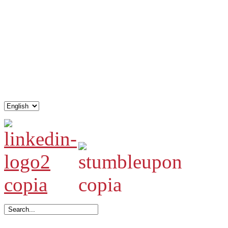
.
.
.