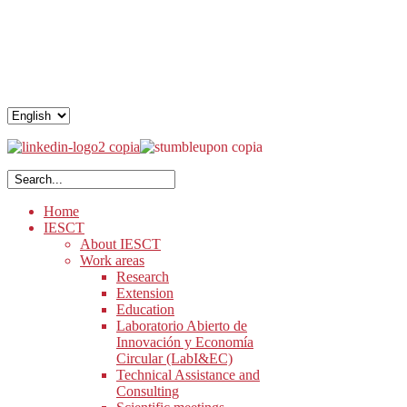
.
.
.
Home
IESCT
About IESCT
Work areas
Research
Extension
Education
Laboratorio Abierto de
Innovación y Economía
Circular (LabI&EC)
Technical Assistance and
Consulting