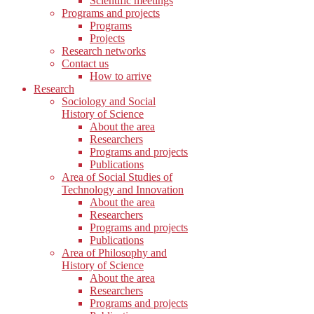
Scientific meetings
Programs and projects
Programs
Projects
Research networks
Contact us
How to arrive
Research
Sociology and Social
History of Science
About the area
Researchers
Programs and projects
Publications
Area of Social Studies of
Technology and Innovation
About the area
Researchers
Programs and projects
Publications
Area of Philosophy and
History of Science
About the area
Researchers
Programs and projects