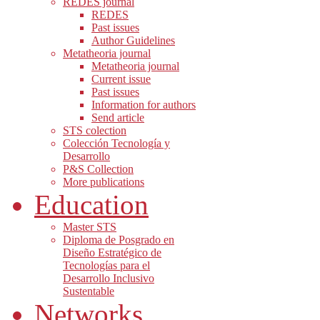
REDES journal
REDES
Past issues
Author Guidelines
Metatheoria journal
Metatheoria journal
Current issue
Past issues
Information for authors
Send article
STS colection
Colección Tecnología y
Desarrollo
P&S Collection
More publications
Education
Master STS
Diploma de Posgrado en
Diseño Estratégico de
Tecnologías para el
Desarrollo Inclusivo
Sustentable
Networks