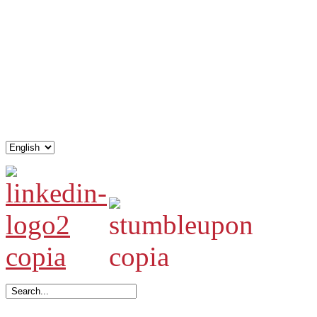
.
.
.