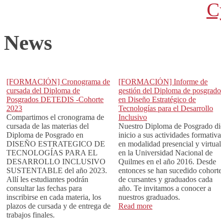
News
[FORMACIÓN] Cronograma de
[FORMACIÓN] Informe de
cursada del Diploma de
gestión del Diploma de posgrado
Posgrados DETEDIS -Cohorte
en Diseño Estratégico de
2023
Tecnologías para el Desarrollo
Compartimos el cronograma de
Inclusivo
cursada de las materias del
Nuestro Diploma de Posgrado d
Diploma de Posgrado en
inicio a sus actividades formativa
DISEÑO ESTRATEGICO DE
en modalidad presencial y virtual
TECNOLOGÍAS PARA EL
en la Universidad Nacional de
DESARROLLO INCLUSIVO
Quilmes en el año 2016. Desde
SUSTENTABLE del año 2023.
entonces se han sucedido cohort
Allí les estudiantes podrán
de cursantes y graduados cada
consultar las fechas para
año. Te invitamos a conocer a
inscribirse en cada materia, los
nuestros graduados.
plazos de cursada y de entrega de
Read more
trabajos finales.