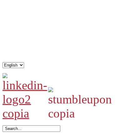
.
.
.