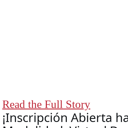
» REDTISA
The Network of Technologies for Inclu
coordinate and integrate a set of instit
(universities, NGOs, labor unions, rese
social inclusion and sustainable develo
Read the Full Story
¡Inscripción Abierta h