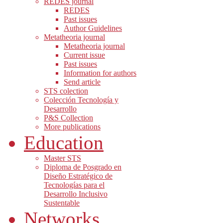
REDES journal
REDES
Past issues
Author Guidelines
Metatheoria journal
Metatheoria journal
Current issue
Past issues
Information for authors
Send article
STS colection
Colección Tecnología y
Desarrollo
P&S Collection
More publications
Education
Master STS
Diploma de Posgrado en
Diseño Estratégico de
Tecnologías para el
Desarrollo Inclusivo
Sustentable
Networks