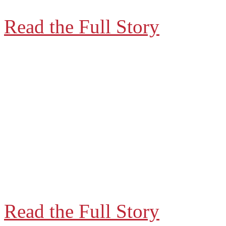
Read the Full Story
» Programa TDIS
El eje “Tecnologías para el Desarrollo I
Ciencia, Tecnología, Inclusión y Desar
investigación, construcción de capacida
tiene como objetivo contribuir con proc
ambientalmente sustentables.
Read the Full Story