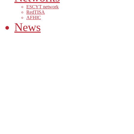
ESCYT network
RedTISA
AFHIC
News
» Welcome
With over fifteen years of history, the 
the Universidad Nacional de Quilmes 
institutions in the field of Science an
levels, representing an international ref